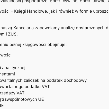
ałalności gospodarcze, Spółki cywilne, Spółki Jawne, 
wości – Księgi Handlowe, jak i również w formie upros
z naszą Kancelarią zapewniamy analizę dostarczonych 
ym i ZUS.
niu pełnej księgowości obejmuje:
owości
 analitycznej
hentami
kwartalnych zaliczek na podatek dochodowy
/kwartalnego podatku VAT
przedaży VAT
ątrzwspólnotowych UE
UE