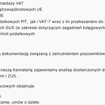
przedaży VAT
ątrzwspólnotowych UE
UE
odatkowych PIT, jak i VAT-7 wraz z im przekazaniem d
nych GUS (w zakresie dotyczącym zagadnień księgowych
ntroli podatkowych
 dokumentację związaną z zatrudnieniem pracowników 
z naszą Kancelarią zapewniamy analizę dostarczonych 
ym i ZUS.
acowych obejmuje:
h
cenie, umów o dzieło