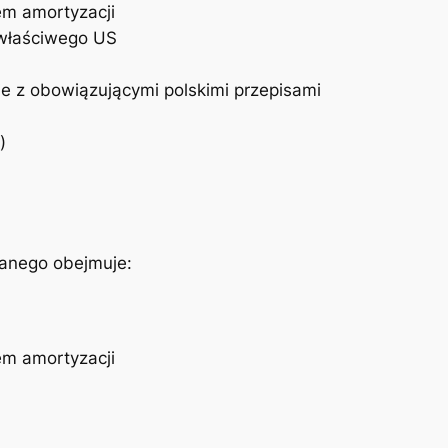
em amortyzacji
 właściwego US
e z obowiązującymi polskimi przepisami
)
wanego obejmuje:
em amortyzacji