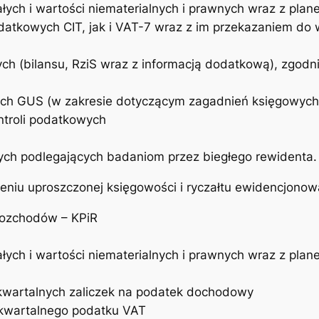
ych i wartości niematerialnych i prawnych wraz z plan
odatkowych CIT, jak i VAT-7 wraz z im przekazaniem do
h (bilansu, RziS wraz z informacją dodatkową), zgodni
nych GUS (w zakresie dotyczącym zagadnień księgowych
ntroli podatkowych
ch podlegających badaniom przez biegłego rewidenta.
eniu uproszczonej księgowości i ryczałtu ewidencjono
Rozchodów – KPiR
ych i wartości niematerialnych i prawnych wraz z plan
kwartalnych zaliczek na podatek dochodowy
/kwartalnego podatku VAT