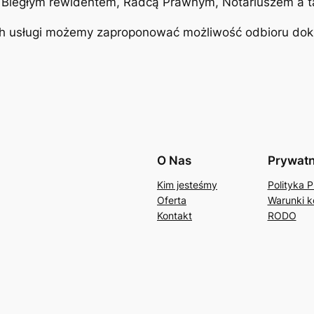
iegłym rewidentem, Radcą Prawnym, Notariuszem a tak
ach usługi możemy zaproponować możliwość odbioru d
O Nas
Prywat
Kim jesteśmy
Polityka 
Oferta
Warunki k
Kontakt
RODO